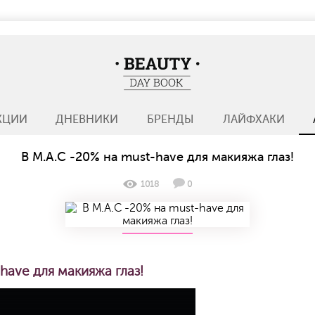
BeautyDayBook
КЦИИ
ДНЕВНИКИ
БРЕНДЫ
ЛАЙФХАКИ
В M.A.C -20% на must-have для макияжа глаз!
1018
0
have для макияжа глаз!