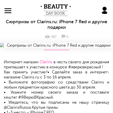
BeautyDayBook
Сюрпризы от Clarins.ru: iPhone 7 Red и другие
подарки
987
0
Интернет-магазин
Clarins
в честь своего дня рождения
приглашает к участию в конкурсе #яверювкрасный !
Как принять участие?• Сделайте заказ в интернет-
магазине Clarins.ru с 3 по 16 апреля.
• Выложите фотографию со средствами Clarins и
любым предметом красного цвета до 30 апреля.
• Укажите номер своего заказа и поставьте
хештег #ЯВерюВКрасный.
• Убедитесь, что вы подписаны на нашу страницу
@ClarinsRussia.Крутые призы:
• 1-3 место – IPhone7 RED