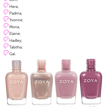
Hera;
Padma;
Yvonne;
Mona;
Elaine;
Hadley;
Tabitha;
Gal.