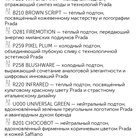
отражающий синтез моды и технологий Prada
B210 BROWN SCRIPT — тёплый подтон,
посвящённый кожевенному мастерству и логографии
Prada
O281 FIREMOTION — тёплый подтон, передающий
энергию миланских подиумов Prada
P259 PIXEL PLUM — холодный подтон,
объединяющий глубокую сливу с технологичной
эстетикой Prada
P258 BLUSHWARE — холодный подтон,
выражающий сочетание аналоговой элегантности и
цифровых инноваций Prada
R220 INFRARED — тёплый подтон, посвящённый
культовому красному цвету Prada и страстному
итальянскому дизайну
U000 UNIVERSAL GREEN — нейтральный подтон,
вдохновлённый зелёным треугольным логотипом Prada
и авангардным духом бренда
B201 CHOCOBOT — нейтральный подтон,
вдохновлённый фирменным коричневым цветом Prada
и кожей Saffiano