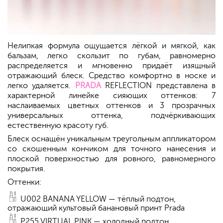
Нелипкая формула ощущается лёгкой и мягкой, как
бальзам, легко скользит по губам, равномерно
распределяется и мгновенно придаёт изящный
отражающий блеск. Средство комфортно в носке и
легко удаляется.
PRADA
REFLECTION представлена в
характерной линейке сияющих оттенков: 7
наслаиваемых цветных оттенков и 3 прозрачных
универсальных оттенка, подчёркивающих
естественную красоту губ.
Блеск оснащён уникальным треугольным аппликатором
со скошенным кончиком для точного нанесения и
плоской поверхностью для ровного, равномерного
покрытия.
Оттенки:
U002 BANANA YELLOW — тёплый подтон,
отражающий культовый банановый принт Prada
P255 VIRTUAL PINK — холодный подтон,