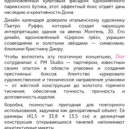
Вдохновлённый культовым фасадом одноимённого
парижского бутика, этот эффектный бокс отдаёт дань
наследию и креативности Дома.
Дизайн календаря доверили итальянскому художнику
Пьетро Руффо, который создал чарующую
интерпретацию здания на авеню Монтень, 30. Его
дизайн, вдохновлённый «Цирком грёз», украшен
созвездиями и золотыми звёздами — символами,
близкими Кристиану Диору.
Чтобы воплотить эту поэтичную концепцию,
Dior
сотрудничал с PM Studio — партнёром, известным
своим опытом в области упаковки и создания
престижных боксов. Агентство курировало
художественное и техническое направление упаковки
— от жёсткой конструкции до золотого горячего
тиснения, обеспечив точность, прочность и
долговечность изделия.
Коробка, полностью пригодная для повторного
использования, задумана как декоративный объект. Её
размеры (41,5 × 33,8 × 13,5 см) и деликатная
конструкция открывающихся панелей напоминают
архитектурные макеты.