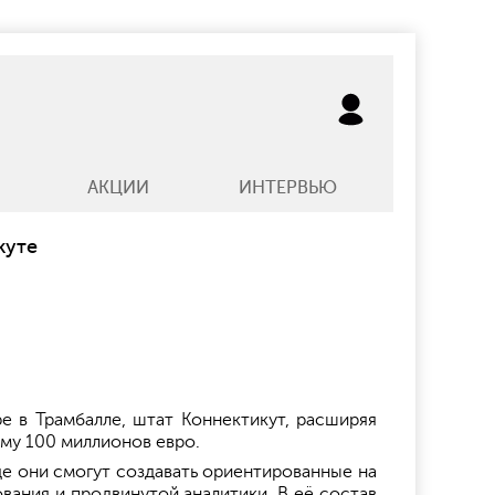
АКЦИИ
ИНТЕРВЬЮ
куте
е в Трамбалле, штат Коннектикут, расширяя
му 100 миллионов евро.
де они смогут создавать ориентированные на
ания и продвинутой аналитики. В её состав