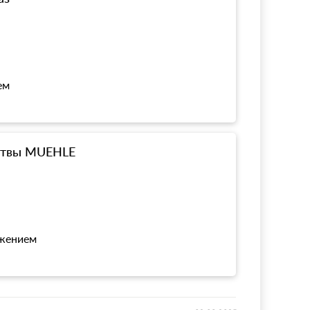
ем
ритвы MUEHLE
ожением