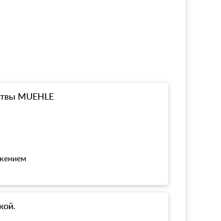
ритвы MUEHLE
ожением
кой.