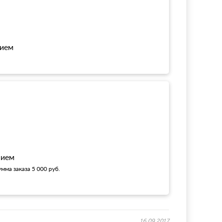
нием
!
нием
мма заказа 5 000 руб.
16.09.2017