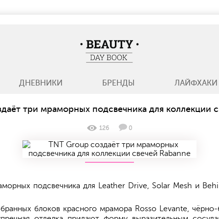
BeautyDayBook
ДНЕВНИКИ
БРЕНДЫ
ЛАЙФХАКИ
здаёт три мраморных подсвечника для коллекции с
126
0
морных подсвечника для Leather Drive, Solar Mesh и Beh
бранных блоков красного мрамора Rosso Levante, чёрно-
зупречная отделка придают форму выразительным сосуда