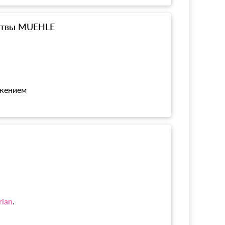
ритвы MUEHLE
ожением
rian
.