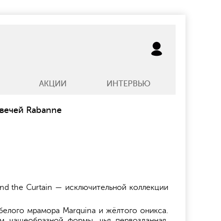
АКЦИИ
ИНТЕРВЬЮ
вечей Rabanne
ind the Curtain — исключительной коллекции
белого мрамора Marquina и жёлтого оникса.
м чашеобразной формы, чья первозданная,