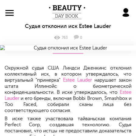
BeautyDayBook
Судья отклонил иск Estee Lauder
763
0
Окружной судья США Линдси Дженкинс отклонил
коллективный иск, в котором утверждалось, что
виртуальный "примерка"
Estee Lauder
нарушает закон
штата Иллинойс о биометрической
конфиденциальности. В иске утверждалось, что
Estee
Lauder
и его бренды, включая Bobbi Brown, Smashbox и
Too Faced, собирали сканы лица без
соответствующего согласия.
В иске также участвовала тайваньская компания
Perfect Corp, создавшая технологию. Судья
постановил, что истцы не предоставили доказательств