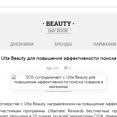
BeautyDayBook
ДНЕВНИКИ
БРЕНДЫ
ЛАЙФХАКИ
 Ulta Beauty для повышения эффективности поиска 
649
0
тнерстве с Ulta Beauty, направленном на повышение эффек
участникам программы Ultamate Rewards бесплатные 
 будет запущена в 10 точках по всей территории США, прич