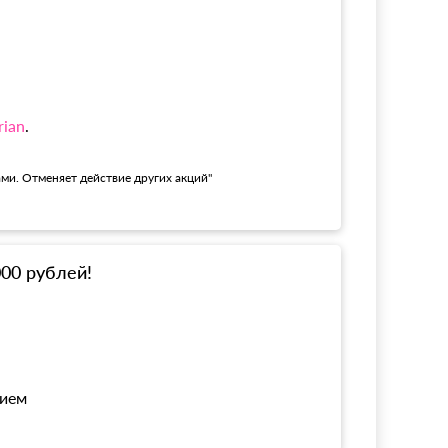
rian
.
ами. Отменяет действие других акций"
000 рублей!
нием