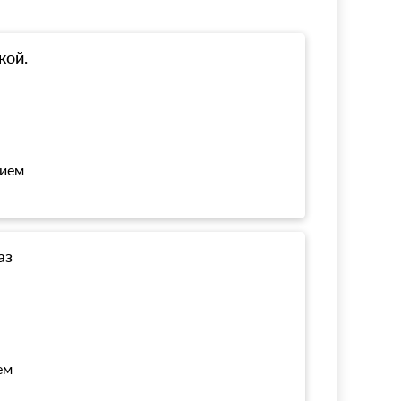
кой.
нием
аз
ем