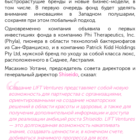
быстрорастущие бренды и новые бизнес-модели, в
том числе. В первую очередь фонд будет уделять
внимание инновациям в Западном полушарии,
сохраняя при этом глобальный подход.
Одновременно компания объявила о первых
инвестициях фонда в компанию Phi Therapeutics, Inc.
(Phyla), пионера в области технологий бактериофагов
из Сан-Франциско, и в компанию Patrick Kidd Holdings
Pty Ltd, мужской бренд по уходу за собой класса люкс,
расположенного в Сиднее, Австралия.
Масахико Уотани, председатель совета директоров и
генеральный директор
Shiseido
, сказал:
Создание LIFT Ventures представляет собой новую
возможность для партнерства с организациями,
ориентированными на создание новаторских
решений в области красоты и здоровья, а также для
получения дополнительной информации и доступа
для реализации амбиций роста Shiseido. LIFT Ventures
— это долгожданная возможность накапливать
знания, создавать ценности и, в конечном счете,
добиваться значимого прогресса для всех.