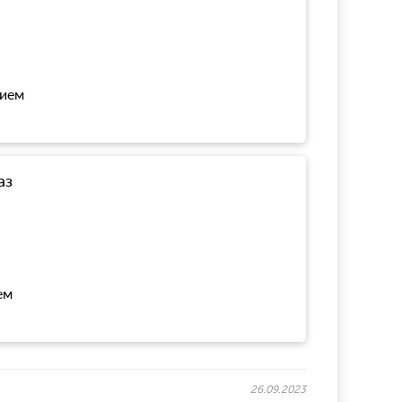
нием
аз
ем
26.09.2023