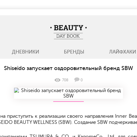
BeautyDayBook
ДНЕВНИКИ
БРЕНДЫ
ЛАЙФХАКИ
Shiseido запускает оздоровительный бренд SBW
708
0
а приступить к реализации своего направления Inner Bea
SEIDO BEAUTY WELLNESS (SBW). Создание SBW подчеркивае
компаниями TSUMURA & CO. и KagomeCo., Ltd. для сов