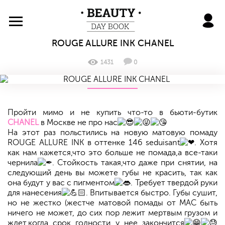
BeautyDayBook
ROUGE ALLURE INK CHANEL
1431
0
Пройти мимо и не купить что-то в бьюти-бутик
CHANEL
в Москве не про нас
На этот раз польстились на новую матовую помаду
ROUGE ALLURE INK в оттенке 146 seduisant
. Хотя
как нам кажется,что это больше не помада,а все-таки
чернила
. Стойкость такая,что даже при снятии, на
следующий день вы можете губы не красить, так как
она будут у вас с пигментом
. Требует твердой руки
для нанесения
. Впитывается быстро. Губы сушит,
но не жестко (жестче матовой помады от MAC быть
ничего не может, до сих пор лежит мертвым грузом и
ждет,когда срок годности у нее закончится