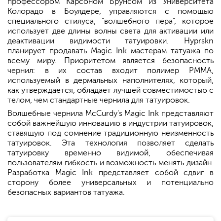
профессором Карсоном Брунсом из Университета
Колорадо в Боулдере, управляются с помощью
специального стилуса, "волшебного пера", которое
использует две длины волны света для активации или
деактивации видимости татуировки. Hyprskn
планирует продавать Magic Ink мастерам татуажа по
всему миру. Приоритетом является безопасность
чернил: в их состав входит полимер PMMA,
используемый в дермальных наполнителях, который,
как утверждается, обладает лучшей совместимостью с
телом, чем стандартные чернила для татуировок.
Волшебные чернила McCurdy's Magic Ink представляют
собой важнейшую инновацию в индустрии татуировок,
ставящую под сомнение традиционную неизменность
татуировок. Эта технология позволяет сделать
татуировку временно видимой, обеспечивая
пользователям гибкость и возможность менять дизайн.
Разработка Magic Ink представляет собой сдвиг в
сторону более универсальных и потенциально
безопасных вариантов татуажа.