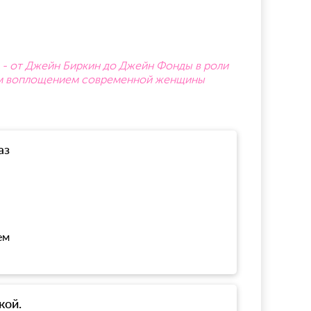
а - от Джейн Биркин до Джейн Фонды в роли
ным воплощением современной женщины
аз
ем
кой.