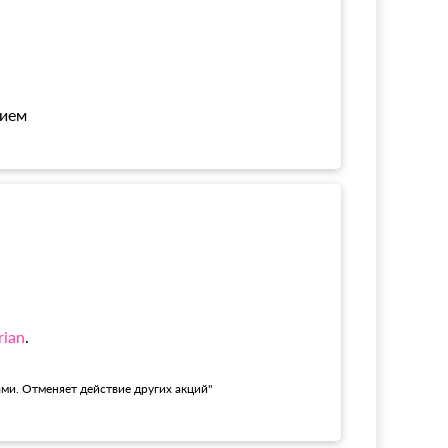
нием
rian
.
ами. Отменяет действие других акций"