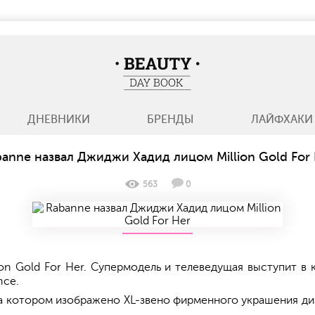
BeautyDayBook
ДНЕВНИКИ
БРЕНДЫ
ЛАЙФХАКИ
anne назвал Джиджи Хадид лицом Million Gold For
563
0
on Gold For Her. Супермодель и телеведущая выступит в
nce.
на котором изображено XL-звено фирменного украшения диз
.