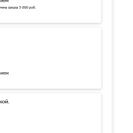
нием
мма заказа 5 000 руб.
нием
кой.