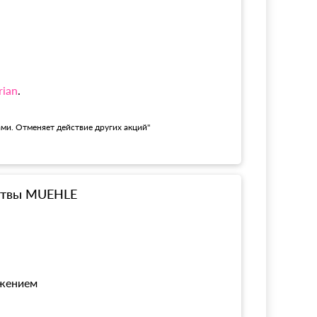
rian
.
ами. Отменяет действие других акций"
ритвы MUEHLE
ожением