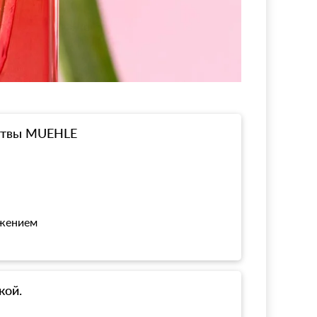
ритвы MUEHLE
ожением
кой.