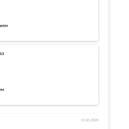
нием
аз
ем
13.02.2026