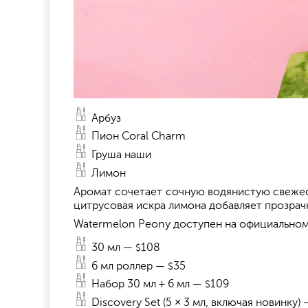
Арбуз
Пион Coral Charm
Груша наши
Лимон
Аромат сочетает сочную водянистую свежест
цитрусовая искра лимона добавляет прозрач
Watermelon Peony доступен на официальном
30 мл —
108
$
6 мл роллер —
35
$
Набор 30 мл + 6 мл —
109
$
Discovery Set (5 × 3 мл, включая новинку)