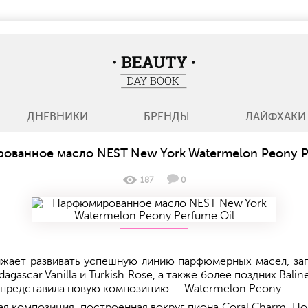
BeautyDayBook
ДНЕВНИКИ
БРЕНДЫ
ЛАЙФХАКИ
ванное масло NEST New York Watermelon Peony P
187
0
ает развивать успешную линию парфюмерных масел, запу
agascar Vanilla и Turkish Rose, а также более поздних Balin
ка представила новую композицию — Watermelon Peony.
я композиция, построенная вокруг пиона Coral Charm. По