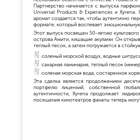
Партнерство начинается с выпуска парфюма
Universal Products & Experiences и Xyren
аромат создается так, чтобы аутентично пе
формате, который воспевает эмоциональную
Этот выпуск посвящен 50-летию культового 
острова Амити, кишащие акулами. Он откры
теплый песок, а затем погружается в стойку
соленый морской воздух, водные цитрус
сахарная ламинария, теплый песок (минер
соленая морская вода, состаренное коря
Эта сделка является продолжением десят
портфелю лицензий, собственной глобал
аутентичности, Xyrena продолжает лидиро
посещения кинотеатров фанаты теперь могут