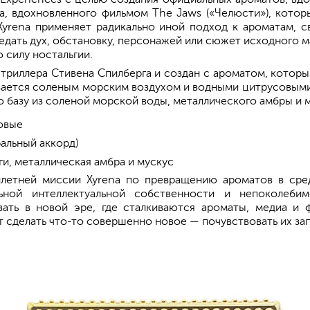
, вдохновленного фильмом The Jaws («Челюсти»), котор
a. Xyrena применяет радикально иной подход к ароматам,
редать дух, обстановку, персонажей или сюжет исходного м
 силу ностальгии.
триллера Стивена Спилберга и создан с ароматом, которы
вается соленым морским воздухом и водными цитрусовыми
ю базу из соленой морской воды, металлического амбры и 
овые
альный аккорд)
ги, металлическая амбра и мускус
илетней миссии Xyrena по превращению ароматов в сред
ьной интеллектуальной собственности и непоколеби
вать в новой эре, где сталкиваются ароматы, медиа и
 сделать что-то совершенно новое — почувствовать их зап