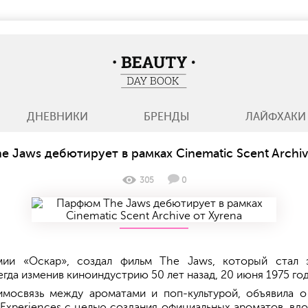
BeautyDayBook
ДНЕВНИКИ
БРЕНДЫ
ЛАЙФХАКИ
 Jaws дебютирует в рамках Cinematic Scent Archiv
305
0
мии «Оскар», создал фильм The Jaws, который стал 
гда изменив киноиндустрию 50 лет назад, 20 июня 1975 год
имосвязь между ароматами и поп-культурой, объявила о
& Experiences с целью создания официальных ароматов, в