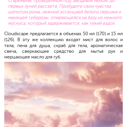
О времени, проведенном под звездным небом, до
первых лучей рассвета. Пробудите свои чувства
шепотом рома, нежной эссенцией белого персика и
манящей туберозы, опирающейся на базу из нежного
мускуса, который задерживается, как тихий вздох.
Cloudscape предлагается в объемах 50 мл (
70) и 15 мл
$
(
26). В эту же коллекцию входят мист для волос и
$
тела, пена для душа, скраб для тела, ароматическая
свеча, сверкающее средство для мытья рук и
мерцающее масло для губ.