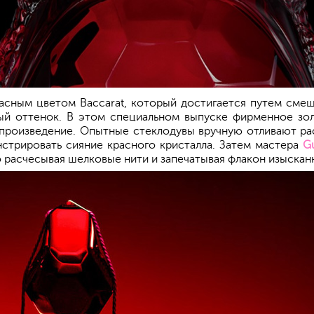
расным цветом Baccarat, который достигается путем смеш
й оттенок. В этом специальном выпуске фирменное зол
е произведение. Опытные стеклодувы вручную отливают ра
нстрировать сияние красного кристалла. Затем мастера
Gu
о расчесывая шелковые нити и запечатывая флакон изыскан