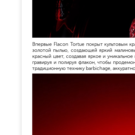
Впервые Flacon Tortue покрыт культовым к
золотой пылью, создающей яркий малиновы
красный цвет, создавая яркое и уникально
гравируя и полируя флакон, чтобы продемо
традиционную технику barbichage, аккуратн