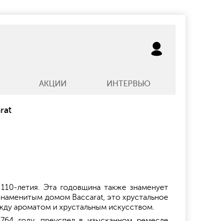
АКЦИИ
ИНТЕРВЬЮ
rat
о 110-летия. Эта годовщина также знаменует
знаменитым домом Baccarat, это хрустальное
ежду ароматом и хрустальным искусством.
764 году, преуспел в изысканном ремесле