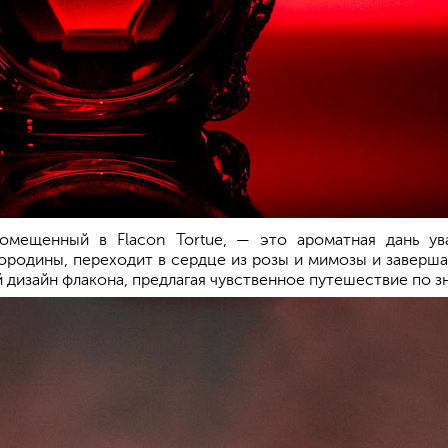
помещенный в Flacon Tortue, — это ароматная дань у
родины, переходит в сердце из розы и мимозы и завершае
дизайн флакона, предлагая чувственное путешествие по з