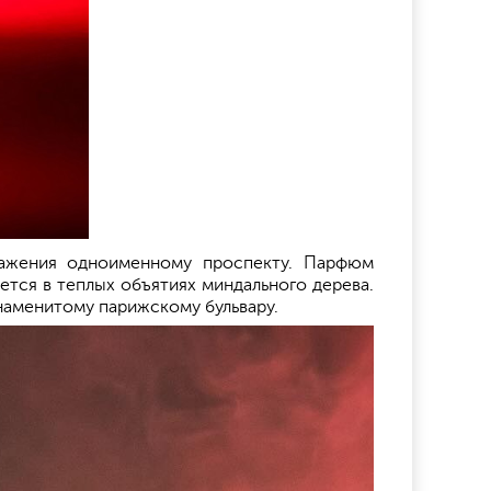
важения одноименному проспекту. Парфюм
тся в теплых объятиях миндального дерева.
наменитому парижскому бульвару.