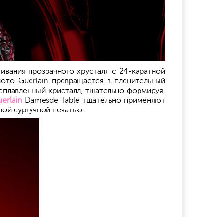
ивания прозрачного хрусталя с 24-каратной
ото Guerlain превращается в пленительный
сплавленный кристалл, тщательно формируя,
erlain
Damesde Table тщательно применяют
ной сургучной печатью.