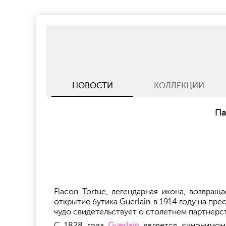
НОВОСТИ
КОЛЛЕКЦИИ
Па
Flacon Tortue, легендарная икона, возвращ
открытие бутика Guerlain в 1914 году на п
чудо свидетельствует о столетнем партнерс
С 1828 года
Guerlain
является синонимом 