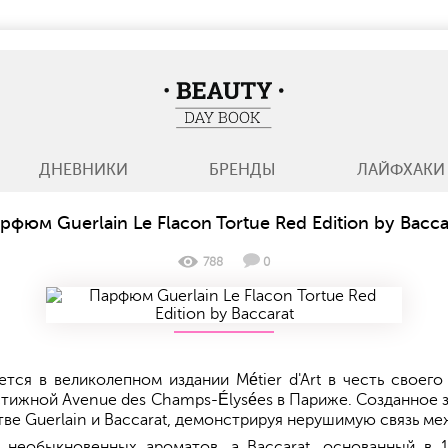
BeautyDayBook
ДНЕВНИКИ
БРЕНДЫ
ЛАЙФХАКИ
рфюм Guerlain Le Flacon Tortue Red Edition by Bacca
788
0
ается в великолепном издании Métier d'Art в честь своег
рестижной Avenue des Champs-Élysées в Париже. Созданное 
тве Guerlain и Baccarat, демонстрируя нерушимую связь м
необыкновенных ароматов, а Baccarat, основанный в 1