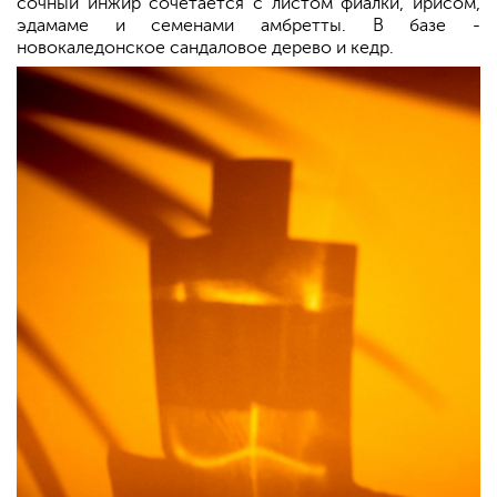
сочный инжир сочетается с листом фиалки, ирисом,
эдамаме и семенами амбретты. В базе -
новокаледонское сандаловое дерево и кедр.