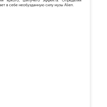
я яркого, шипучего эффекта. Определяя
т в себе необузданную силу музы Alien.