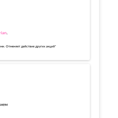
rian
.
ами. Отменяет действие других акций"
нием