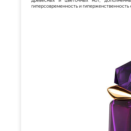
древесных и цветочных нот, дополненн
гиперсовременность и гиперженственность с