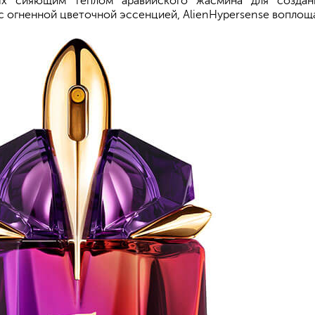
ых сияющим теплом аравийского жасмина для создани
 огненной цветочной эссенцией, AlienHypersense воплощае