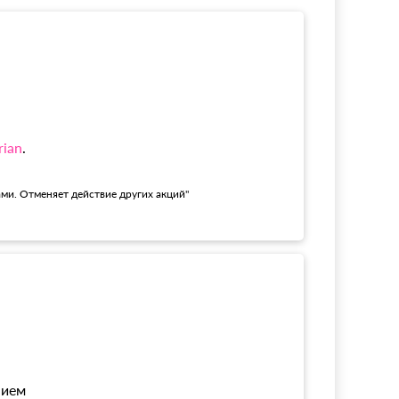
rian
.
ами. Отменяет действие других акций"
!
нием