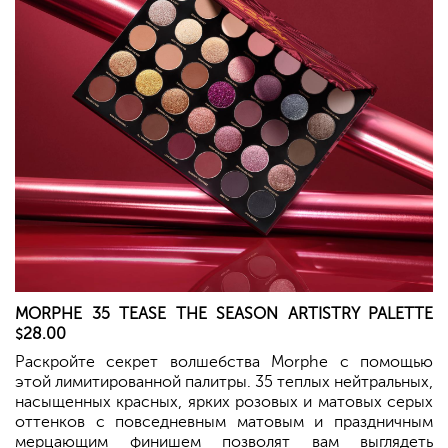
MORPHE
35 TEASE THE SEASON ARTISTRY PALETTE
28.00
$
Раскройте секрет волшебства Morphe с помощью
этой лимитированной палитры. 35 теплых нейтральных,
насыщенных красных, ярких розовых и матовых серых
оттенков с повседневным матовым и праздничным
мерцающим финишем позволят вам выглядеть