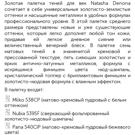
Золотая палетка теней для век Natasha Denona
сочетает в себе универсальные золотисто-землистые
оттенки и насыщенные металлики в удобных формулах
профессионального уровня. В этой палетке среднего
размера представлены новые и уже существующие
оттенки, которые легко дополнят любой тон кожи,
придавая ей легкое дневное сияние или
величественный вечерний блеск. В палетке семь
матовых теней в знаменитой кремовой и
прессованной текстуре, пять сияющих золотистых и
ярких антично-латунных металликов, формула с
искрящимся финишем цвета нюд-шампань,
кристаллический топпер с бриллиантовым финишем и
золотисто-нюдовая формула с влажным эффектом.
В палетку входят:
Mliko 538CP (матово-кремовый пудровый с белым
оттенком)
Nubia 539SF (сверкающий фольгированный
золотисто-нюдовый шампань)
Pana 540CIP (матово-кремовый пудровый бежевого
цвета)