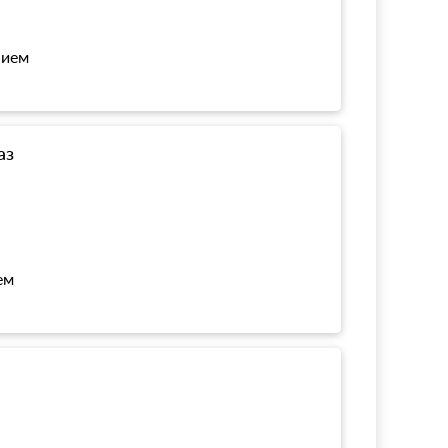
нием
аз
ем