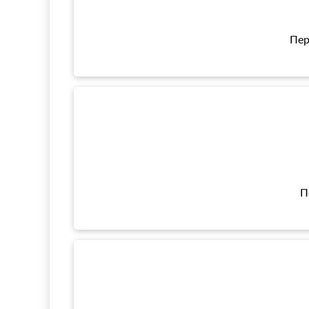
Пер
П