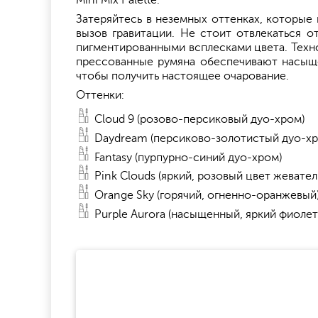
Mini Mix Palette.
Затеряйтесь в неземных оттенках, которые
вызов гравитации. Не стоит отвлекаться о
пигментированными всплесками цвета. Техно
прессованные румяна обеспечивают насыще
чтобы получить настоящее очарование.
Оттенки:
Cloud 9 (розово-персиковый дуо-хром)
Daydream (персиково-золотистый дуо-хр
Fantasy (пурпурно-синий дуо-хром)
Pink Clouds (яркий, розовый цвет жевател
Orange Sky (горячий, огненно-оранжевый
Purple Aurora (насыщенный, яркий фиоле