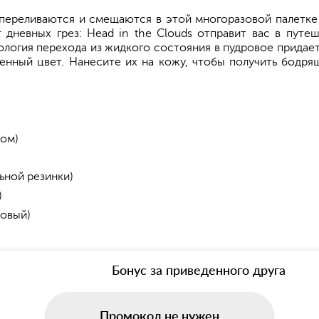
 переливаются и смещаются в этой многоразовой палетке 
т дневных грез: Head in the Clouds отправит вас в пу
логия перехода из жидкого состояния в пудровое придает
нный цвет. Нанесите их на кожу, чтобы получить бодрящ
ом)
ьной резинки)
)
товый)
Бонус за приведенного друга
Промокод не нужен