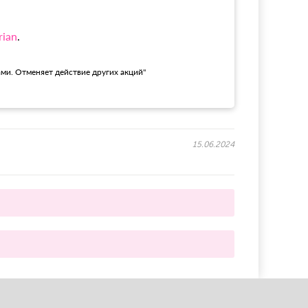
rian
.
ами. Отменяет действие других акций"
15.06.2024