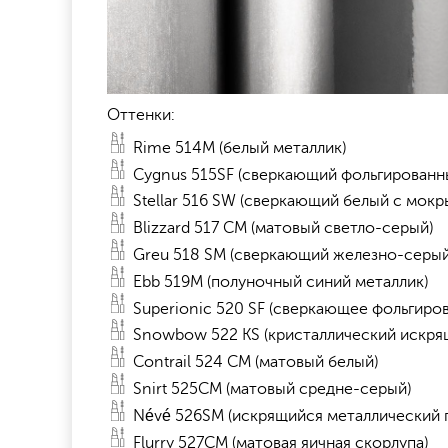
Оттенки:
Rime 514M (белый металлик)
Cygnus 515SF (сверкающий фольгированн
Stellar 516 SW (сверкающий белый с мок
Blizzard 517 CM (матовый светло-серый)
Greu 518 SM (сверкающий железно-серый
Ebb 519M (полуночный синий металлик)
Superionic 520 SF (сверкающее фольгиро
Snowbow 522 KS (кристаллический искря
Contrail 524 CM (матовый белый)
Snirt 525CM (матовый средне-серый)
Névé 526SM (искрящийся металлический 
Flurry 527CM (матовая яичная скорлупа)