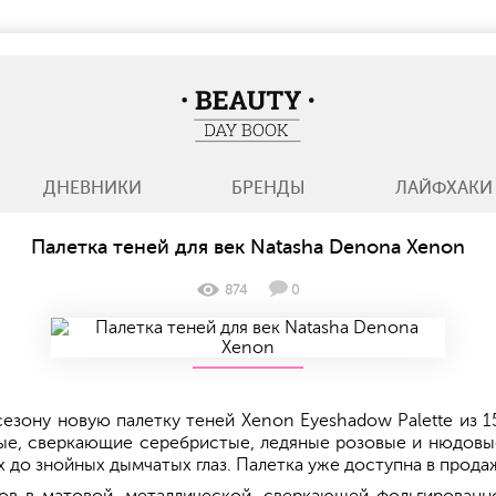
BeautyDayBook
ДНЕВНИКИ
БРЕНДЫ
ЛАЙФХАКИ
Палетка теней для век Natasha Denona Xenon
874
0
езону новую палетку теней Xenon Eyeshadow Palette из 
ые, сверкающие серебристые, ледяные розовые и нюдовы
ких до знойных дымчатых глаз. Палетка уже доступна в прод