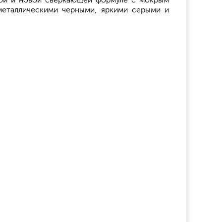
ной и новой сверкающей формуле с мокрым
еталлическими черными, яркими серыми и