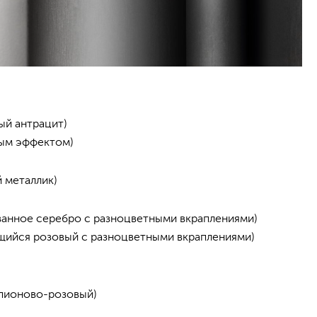
ый антрацит)
рым эффектом)
 металлик)
ванное серебро с разноцветными вкраплениями)
щийся розовый с разноцветными вкраплениями)
пионово-розовый)