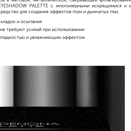
нов в матовой, металлической, сверкающей фольгирован
EYESHADOW PALETTE с многомерными искрящимися и м
редство для создания эффектов глэм и дымчатых глаз.
складок и осыпания
не требуют усилий при использовании
 гладкостью и увлажняющим эффектом