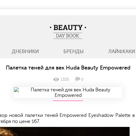
BeautyDayBook
ДНЕВНИКИ
БРЕНДЫ
ЛАЙФХАКИ
Палетка теней для век Huda Beauty Empowered
1325
0
бзор новой палетки теней Empowered Eyeshadow Palette 
ктября по цене
67.
$