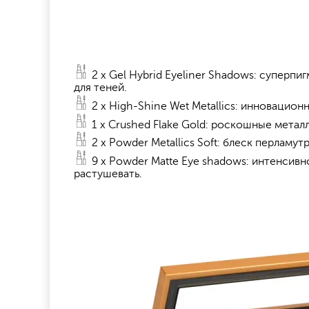
2 x Gel Hybrid Eyeliner Shadows: cуперп
для теней.
2 x High-Shine Wet Metallics: инновацион
1 x Crushed Flake Gold: роскошные метал
2 x Powder Metallics Soft: блеск перламу
9 x Powder Matte Eye shadows: интенсив
растушевать.