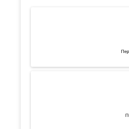
Пер
П