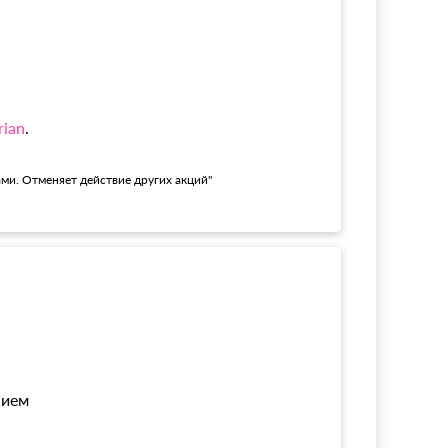
rian
.
ами. Отменяет действие других акций"
нием