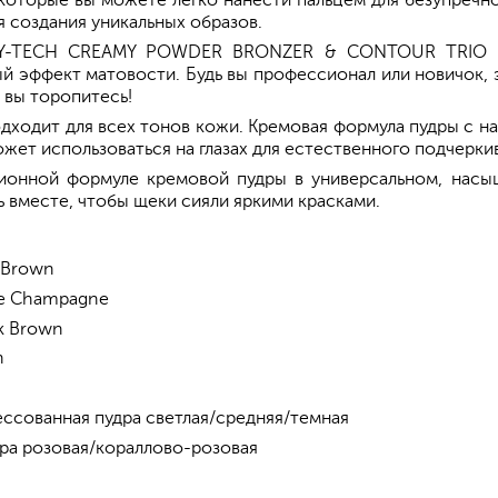
 которые вы можете легко нанести пальцем для безупречног
я создания уникальных образов.
т HY-TECH CREAMY POWDER BRONZER & CONTOUR TRIO и
й эффект матовости. Будь вы профессионал или новичок, э
 вы торопитесь!
ходит для всех тонов кожи. Кремовая формула пудры с на
жет использоваться на глазах для естественного подчеркив
ционной формуле кремовой пудры в универсальном, насы
 вместе, чтобы щеки сияли яркими красками.
m Brown
de Champagne
rk Brown
h
ессованная пудра светлая/средняя/темная
дра розовая/кораллово-розовая