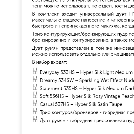
состоящую из 5 натуральных теней для век,
тени можно использовать по отдельности дл
В комплект входит универсальный дуэ
максимально гладкое нанесение и мгновенны
быстрого и непринужденного макияжа, когда
Трио контурирующих/бронзирующих пудр под
бронзирование и контурирование, а также мо
Дуэт румян представлен в той же иннова
можно использовать отдельно или смешивать
В набор входят:
Everyday 533HS – Hyper Silk Light Mediu
Dreamy 534SW – Sparkling Wet Effect Nu
Statement 535HS – Hyper Silk Medium Da
Soft 536HS – Hyper Silk Rosy Vintage Peac
Casual 537HS – Hyper Silk Satin Taupe
Трио контуров/бронзеров - гибридная пр
Дуэт румян - гибридная прессованная пу