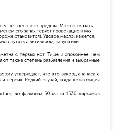
сел нет ценового предела. Можно сказать,
ременем его запах теряет провокационную
ороже становится). Удовое масло, кажется,
но спутать с ветивером, пачули или
аметна с первых нот. Тише и спокойнее, чем
ияют также степень разбавления и выбранные
tory утверждает, что это аккорд ананаса с
ли персик. Редкий случай, когда композиция
arfum, во флаконах 50 мл за 1530 дирхамов