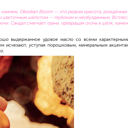
с камнем, Obsidian Bloom — это редкая красота, рождённая 
м цветочным шёпотом — глубоким и необузданным. Всплеск
чи. Сандал смягчает грани, превращая огонь в шёлк, камень
ошо выдержанное удовое масло со всеми характерным
 исчезают, уступая порошковым, минеральным акцентам: 
о.