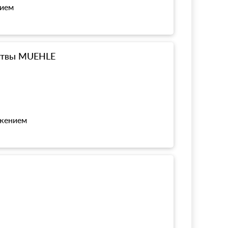
нием
ритвы MUEHLE
ожением