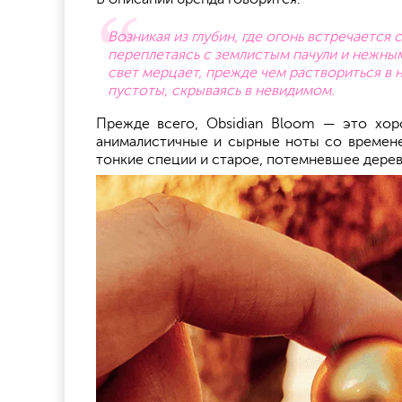
Возникая из глубин, где огонь встречается 
переплетаясь с землистым пачули и нежны
свет мерцает, прежде чем раствориться в но
пустоты, скрываясь в невидимом.
Прежде всего, Obsidian Bloom — это хор
анималистичные и сырные ноты со временем
тонкие специи и старое, потемневшее дерев