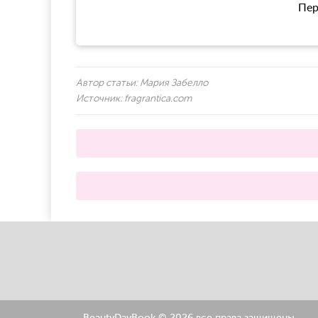
Пер
Автор статьи:
Мария Забелло
Источник:
fragrantica.com
BeautyDayBook ©
2026 все права защищены