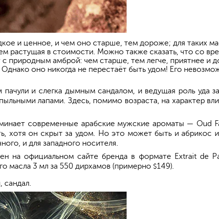
ое и ценное, и чем оно старше, тем дороже; для таких ма
нем растущая в стоимости. Можно также сказать, что со в
 с природным амброй: чем старше, тем легче, приятнее и д
 Однако оно никогда не перестаёт быть удом! Его невозмож
 пачули и слегка дымным сандалом, и ведущая роль уда з
пыльными лапами. Здесь, помимо возраста, на характер вл
минает современные арабские мужские ароматы — Oud Fac
, хотя он скрыт за удом. Но это может быть и абрикос и
ого, и для западного носителя.
ен на официальном сайте бренда в формате Extrait de P
го масла 3 мл за 550 дирхамов (примерно
149).
$
, сандал.