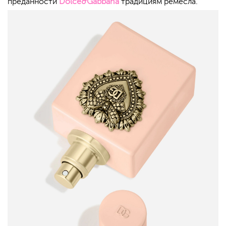
преданности
Dolce&Gabbana
традициям ремесла.