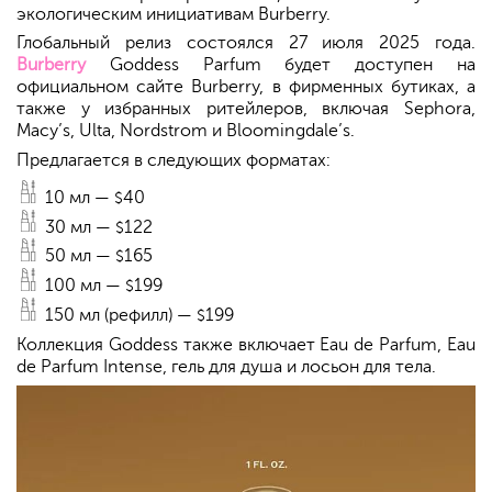
экологическим инициативам Burberry.
Глобальный релиз состоялся 27 июля 2025 года.
Burberry
Goddess Parfum будет доступен на
официальном сайте Burberry, в фирменных бутиках, а
также у избранных ритейлеров, включая Sephora,
Macy’s, Ulta, Nordstrom и Bloomingdale’s.
Предлагается в следующих форматах:
10 мл —
40
$
30 мл —
122
$
50 мл —
165
$
100 мл —
199
$
150 мл (рефилл) —
199
$
Коллекция Goddess также включает Eau de Parfum, Eau
de Parfum Intense, гель для душа и лосьон для тела.