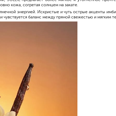
вно кожа, согретая солнцем на закате.
лнечной энергией. Искристые и чуть острые акценты имб
ии чувствуется баланс между пряной свежестью и мягким т