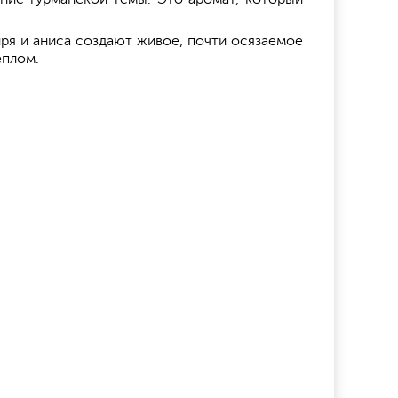
иря и аниса создают живое, почти осязаемое
еплом.