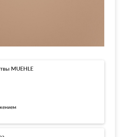
ритвы MUEHLE
ожением
аз