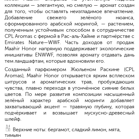
коллекции — элегантную, но смелую — аромат создан
для того, чтобы оставлять неизгладимое впечатление.
Добавление свежего зелёного нюанса,
сформированного арабской морингой, — растением,
полученным устойчивым способом в сотрудничестве
CPL Aromas с фермой в Рас-аль-Хайме и партнёрстве с
Emirates Nature—WWF. Часть доходов от продаж
Maahir Honor напрямую поддерживает экологические
инициативы ENWWF, позволяя аромату отдавать дань
тем ландшафтам, которые вдохновили его.
Созданный парфюмером Жюльеном Раскине (CPL
Aromas), Maahir Honor открывается ярким всплеском
цитрусов и ароматических трав, пробуждающих
чувства, плавно переходя в утончённое сияние белых
цветов. По мере развития композиции насыщенный
зелёный характер арабской моринги добавляет
захватывающий акцент — травяную глубину, которая
подчёркивает и возвышает мускусно-древесный
шлейф.
Верхние ноты: бергамот, сладкий лимон, мята,
тимьян