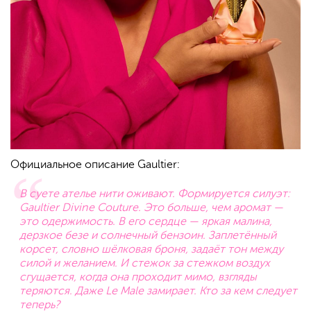
Официальное описание Gaultier:
В суете ателье нити оживают. Формируется силуэт:
Gaultier Divine Couture. Это больше, чем аромат —
это одержимость. В его сердце — яркая малина,
дерзкое безе и солнечный бензоин. Заплетённый
корсет, словно шёлковая броня, задаёт тон между
силой и желанием. И стежок за стежком воздух
сгущается, когда она проходит мимо, взгляды
теряются. Даже Le Male замирает. Кто за кем следует
теперь?