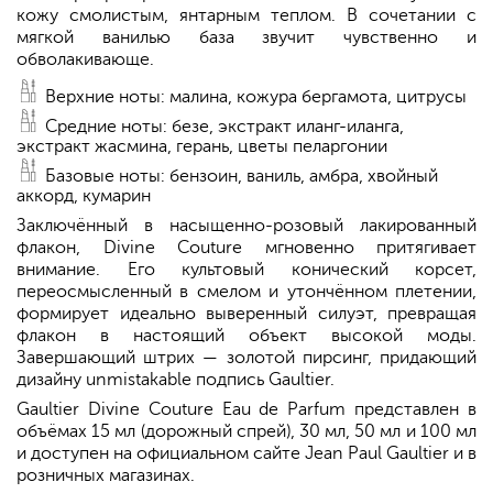
кожу смолистым, янтарным теплом. В сочетании с
мягкой ванилью база звучит чувственно и
обволакивающе.
Верхние ноты: малина, кожура бергамота, цитрусы
Средние ноты: безе, экстракт иланг-иланга,
экстракт жасмина, герань, цветы пеларгонии
Базовые ноты: бензоин, ваниль, амбра, хвойный
аккорд, кумарин
Заключённый в насыщенно-розовый лакированный
флакон, Divine Couture мгновенно притягивает
внимание. Его культовый конический корсет,
переосмысленный в смелом и утончённом плетении,
формирует идеально выверенный силуэт, превращая
флакон в настоящий объект высокой моды.
Завершающий штрих — золотой пирсинг, придающий
дизайну unmistakable подпись Gaultier.
Gaultier Divine Couture Eau de Parfum представлен в
объёмах 15 мл (дорожный спрей), 30 мл, 50 мл и 100 мл
и доступен на официальном сайте Jean Paul Gaultier и в
розничных магазинах.