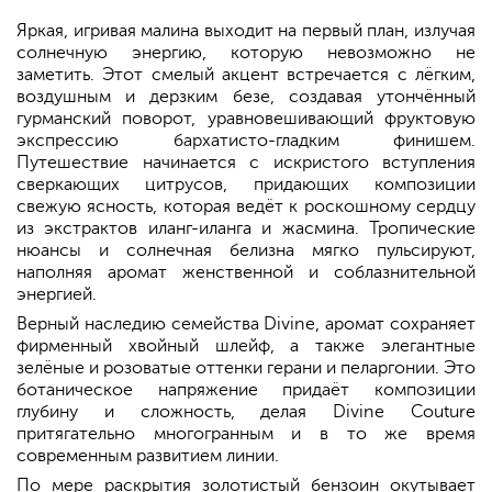
Яркая, игривая малина выходит на первый план, излучая
солнечную энергию, которую невозможно не
заметить. Этот смелый акцент встречается с лёгким,
воздушным и дерзким безе, создавая утончённый
гурманский поворот, уравновешивающий фруктовую
экспрессию бархатисто-гладким финишем.
Путешествие начинается с искристого вступления
сверкающих цитрусов, придающих композиции
свежую ясность, которая ведёт к роскошному сердцу
из экстрактов иланг-иланга и жасмина. Тропические
нюансы и солнечная белизна мягко пульсируют,
наполняя аромат женственной и соблазнительной
энергией.
Верный наследию семейства Divine, аромат сохраняет
фирменный хвойный шлейф, а также элегантные
зелёные и розоватые оттенки герани и пеларгонии. Это
ботаническое напряжение придаёт композиции
глубину и сложность, делая Divine Couture
притягательно многогранным и в то же время
современным развитием линии.
По мере раскрытия золотистый бензоин окутывает