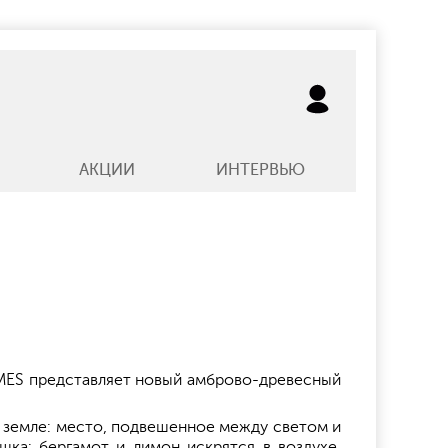
АКЦИИ
ИНТЕРВЬЮ
MES представляет новый амброво-древесный
й земле: место, подвешенное между светом и
шка: бергамот и лимон искрятся в воздухе,