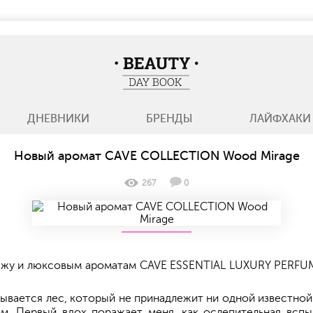
BeautyDayBook
ДНЕВНИКИ
БРЕНДЫ
ЛАЙФХАКИ
Новый аромат CAVE COLLECTION Wood Mirage
267
0
кияжу и люксовым ароматам CAVE ESSENTIAL LUXURY PERFU
рывается лес, который не принадлежит ни одной известно
ом. Первый вдох поражает меня, как ослепительная вспы