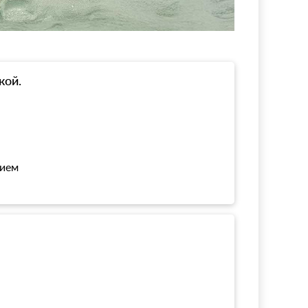
кой.
нием