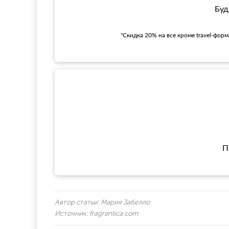
Буд
"Скидка 20% на все кроме travel-фор
П
Автор статьи:
Мария Забелло
Источник:
fragrantica.com