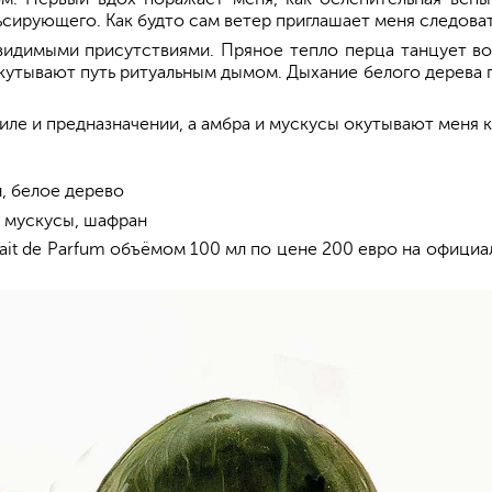
ирующего. Как будто сам ветер приглашает меня следовать
видимыми присутствиями. Пряное тепло перца танцует во
 окутывают путь ритуальным дымом. Дыхание белого дерева
ле и предназначении, а амбра и мускусы окутывают меня к
н, белое дерево
е мускусы, шафран
t de Parfum объёмом 100 мл по цене 200 евро на официальн