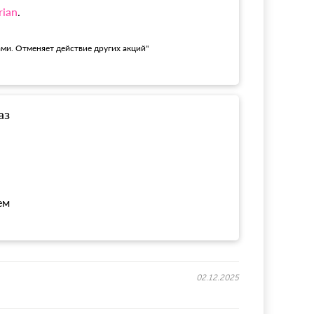
rian
.
ами. Отменяет действие других акций"
аз
ем
02.12.2025