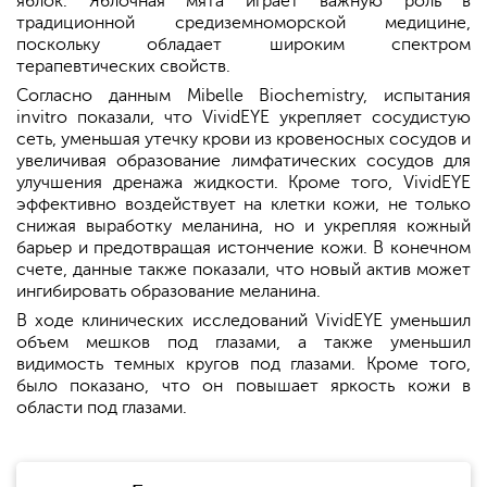
яблок. Яблочная мята играет важную роль в
традиционной средиземноморской медицине,
поскольку обладает широким спектром
терапевтических свойств.
Согласно данным Mibelle Biochemistry, испытания
invitro показали, что VividEYE укрепляет сосудистую
сеть, уменьшая утечку крови из кровеносных сосудов и
увеличивая образование лимфатических сосудов для
улучшения дренажа жидкости. Кроме того, VividEYE
эффективно воздействует на клетки кожи, не только
снижая выработку меланина, но и укрепляя кожный
барьер и предотвращая истончение кожи. В конечном
счете, данные также показали, что новый актив может
ингибировать образование меланина.
В ходе клинических исследований VividEYE уменьшил
объем мешков под глазами, а также уменьшил
видимость темных кругов под глазами. Кроме того,
было показано, что он повышает яркость кожи в
области под глазами.