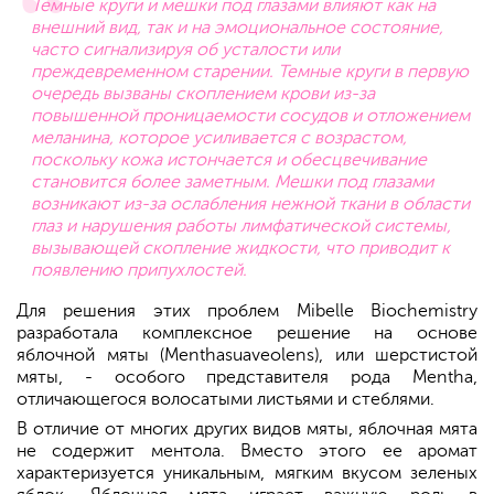
Темные круги и мешки под глазами влияют как на
внешний вид, так и на эмоциональное состояние,
часто сигнализируя об усталости или
преждевременном старении. Темные круги в первую
очередь вызваны скоплением крови из-за
повышенной проницаемости сосудов и отложением
меланина, которое усиливается с возрастом,
поскольку кожа истончается и обесцвечивание
становится более заметным. Мешки под глазами
возникают из-за ослабления нежной ткани в области
глаз и нарушения работы лимфатической системы,
вызывающей скопление жидкости, что приводит к
появлению припухлостей.
Для решения этих проблем Mibelle Biochemistry
разработала комплексное решение на основе
яблочной мяты (Menthasuaveolens), или шерстистой
мяты, - особого представителя рода Mentha,
отличающегося волосатыми листьями и стеблями.
В отличие от многих других видов мяты, яблочная мята
не содержит ментола. Вместо этого ее аромат
характеризуется уникальным, мягким вкусом зеленых