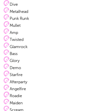
Dive
Metalhead
Punk Runk
Mullet
Amp
Twisted
Glamrock
Bass
Glory
Demo
Starfire
Afterparty
Angelfire
Roadie
Maiden
Scream