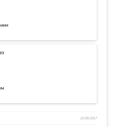
нием
аз
ем
10.09.2017