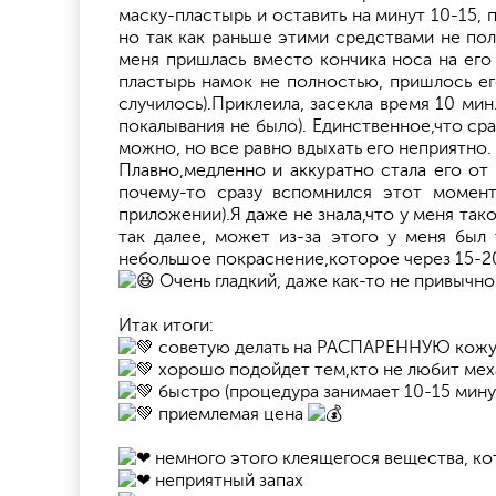
маску-пластырь и оставить на минут 10-15, 
но так как раньше этими средствами не пол
меня пришлась вместо кончика носа на его 
пластырь намок не полностью, пришлось его
случилось).Приклеила, засекла время 10 ми
покалывания не было). Единственное,что ср
можно, но все равно вдыхать его неприятно.
Плавно,медленно и аккуратно стала его от 
почему-то сразу вспомнился этот момент
приложении).Я даже не знала,что у меня так
так далее, может из-за этого у меня был 
небольшое покраснение,которое через 15-2
Очень гладкий, даже как-то не привычно
Итак итоги:
советую делать на РАСПАРЕННУЮ кожу и 
хорошо подойдет тем,кто не любит мех
быстро (процедура занимает 10-15 мину
приемлемая цена
немного этого клеящегося вещества, кот
неприятный запах