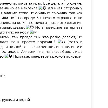
ленно потянув за края. Все делала по схеме,
равильно ее наклеила
длинная сторона у
 я видимо тоже не обильно смочила, так как
ь или нет, но вроде бы ничего страшного не
ениям на коже, но ничего (никакого жжения,
й запах химии.
Но,в принципе вытерпеть
дто гипс на носу
никам, там правда они это резко делают, но
льтат меня просто поразил !
(фото в
да и не люблю всякие чистки лица, пилинги и
 осталось. Аллергия не началась,было лишь
йцо
Прям как глянцевой краской покрыли
яц)
ь руками и водой