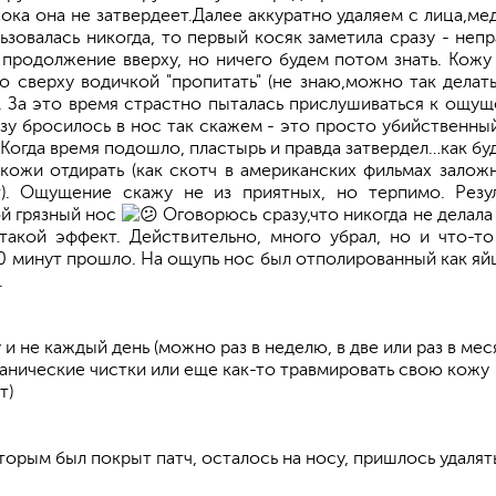
пока она не затвердеет.Далее аккуратно удаляем с лица,мед
ьзовалась никогда, то первый косяк заметила сразу - неп
продолжение вверху, но ничего будем потом знать. Кожу
 сверху водичкой "пропитать" (не знаю,можно так делат
н. За это время страстно пыталась прислушиваться к ощущ
азу бросилось в нос так скажем - это просто убийственны
 Когда время подошло, пластырь и правда затвердел…как бу
кожи отдирать (как скотч в американских фильмах залож
). Ощущение скажу не из приятных, но терпимо. Резу
ой грязный нос
Оговорюсь сразу,что никогда не делала 
такой эффект. Действительно, много убрал, но и что-то
0 минут прошло. На ощупь нос был отполированный как я
.
не каждый день (можно раз в неделю, в две или раз в мес
анические чистки или еще как-то травмировать свою кожу
т)
орым был покрыт патч, осталось на носу, пришлось удалят