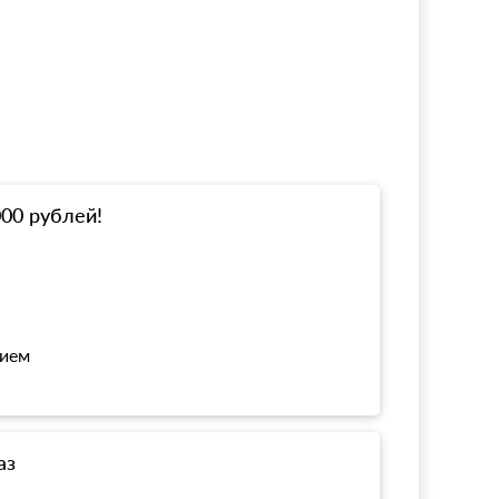
000 рублей!
нием
аз