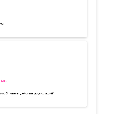
ем
rian
.
ами. Отменяет действие других акций"