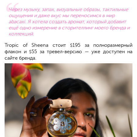
Через музыку, запах, визуальные образы, тактильные
ощущения и даже вкус мы переносимся в мир
abacaxi. Я хотела создать аромат, который добавит
ещё одно измерение в сторителлинг моего бренда и
коллекций.
Tropic of Sheena стоит
195 за полноразмерный
$
флакон и
55 за тревел-версию — уже доступен на
$
сайте бренда.