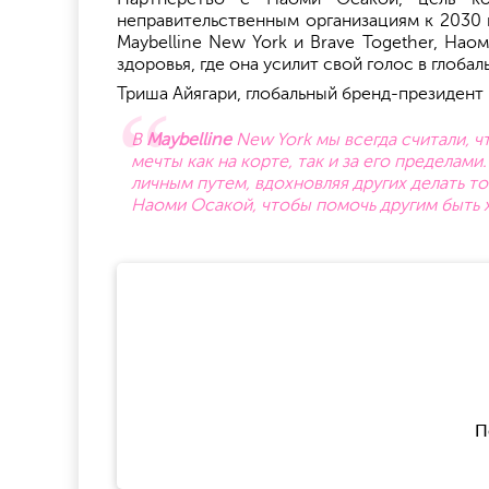
неправительственным организациям к 2030 
Maybelline New York и Brave Together, На
здоровья, где она усилит свой голос в глоба
Триша Айягари, глобальный бренд-президент
В
Maybelline
New York мы всегда считали, ч
мечты как на корте, так и за его пределам
личным путем, вдохновляя других делать т
Наоми Осакой, чтобы помочь другим быть
П