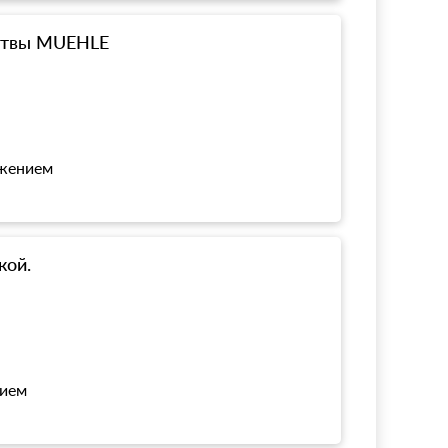
ритвы MUEHLE
ожением
кой.
нием