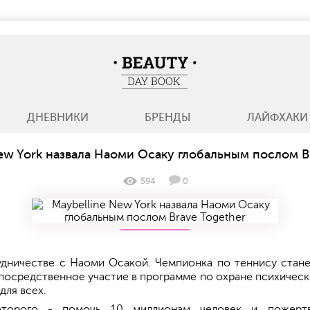
BeautyDayBook
ДНЕВНИКИ
БРЕНДЫ
ЛАЙФХАКИ
ew York назвала Наоми Осаку глобальным послом B
594
0
дничестве с Наоми Осакой. Чемпионка по теннису стан
непосредственное участие в программе по охране психическ
для всех.
торого - помочь 10 миллионам человек и пожерт