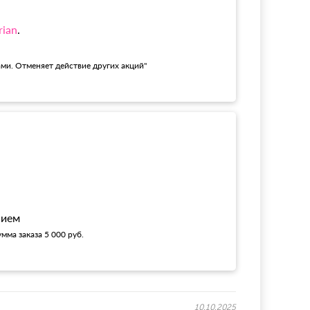
rian
.
ами. Отменяет действие других акций"
!
нием
мма заказа 5 000 руб.
10.10.2025