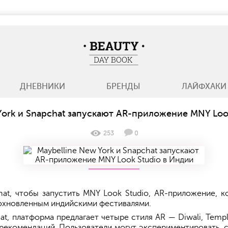
BeautyDayBook
ДНЕВНИКИ
БРЕНДЫ
ЛАЙФХАКИ
York и Snapchat запускают AR-приложение MNY Loo
253
0
t, чтобы запустить MNY Look Studio, AR-приложение, к
дохновленным индийскими фестивалями.
, платформа предлагает четыре стиля AR — Diwali, Temple
рекомендаций. Пользователи могут экспериментировать, 