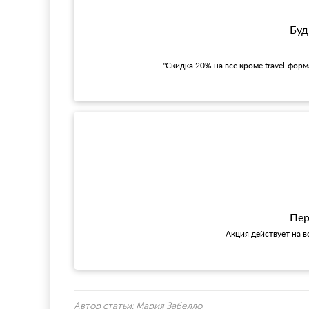
Буд
"Скидка 20% на все кроме travel-фор
Пер
Акция действует на в
Автор статьи:
Мария Забелло