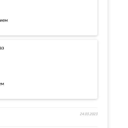
нием
аз
ем
24.03.2023