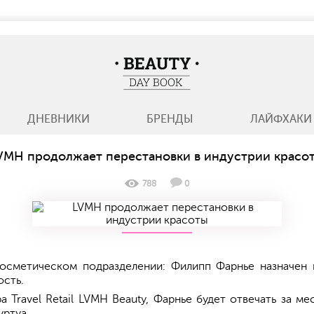
BeautyDayBook
ДНЕВНИКИ
БРЕНДЫ
ЛАЙФХАКИ
VMH продолжает перестановки в индустрии красо
788
0
осметическом подразделении: Филипп Фарнье назначен 
ость.
 Travel Retail LVMH Beauty, Фарнье будет отвечать за 
уртуа.