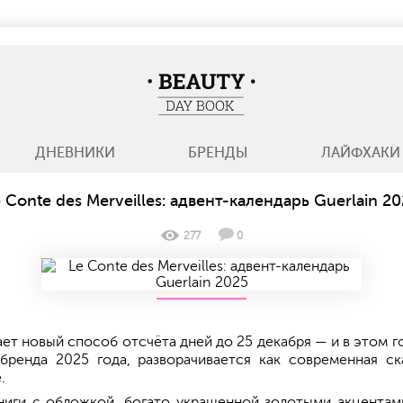
BeautyDayBook
ДНЕВНИКИ
БРЕНДЫ
ЛАЙФХАКИ
 Conte des Merveilles: адвент-календарь Guerlain 2
277
0
ет новый способ отсчёта дней до 25 декабря — и в этом г
ь бренда 2025 года, разворачивается как современная 
.
книги с обложкой, богато украшенной золотыми акцента