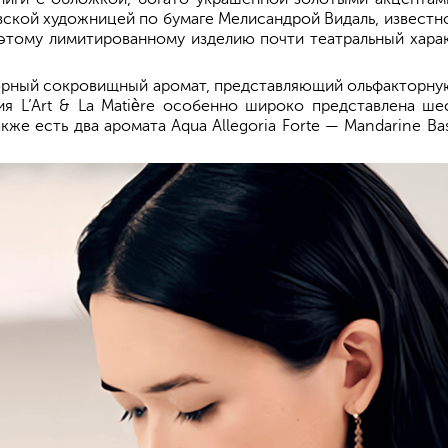
узской художницей по бумаге Мелисандрой Видаль, извес
 этому лимитированному изделию почти театральный харак
тюрный сокровищный аромат, представляющий ольфакторн
ия L’Art & La Matière особенно широко представлена ш
Также есть два аромата Aqua Allegoria Forte — Mandarine B