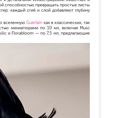
тной способностью превращать простые листы
тер: каждый сгиб и слой добавляют глубину
ую вселенную
Guerlain
как в классических, так
естью миниатюрами по 10 мл, включая Musc
asilic и Florabloom — по 7,5 мл, предлагающие