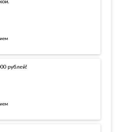
кой.
нием
000 рублей!
нием
!