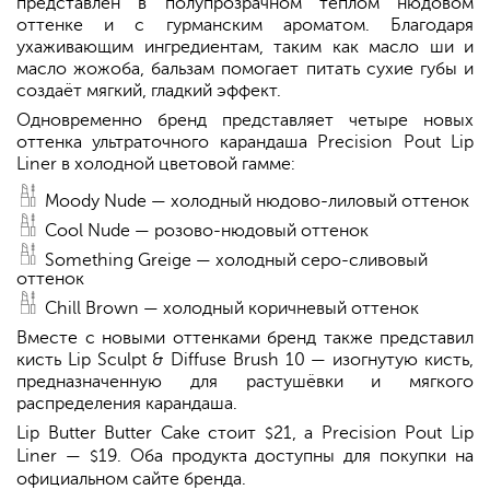
представлен в полупрозрачном тёплом нюдовом
оттенке и с гурманским ароматом. Благодаря
ухаживающим ингредиентам, таким как масло ши и
масло жожоба, бальзам помогает питать сухие губы и
создаёт мягкий, гладкий эффект.
Одновременно бренд представляет четыре новых
оттенка ультраточного карандаша Precision Pout Lip
Liner в холодной цветовой гамме:
Moody Nude — холодный нюдово-лиловый оттенок
Cool Nude — розово-нюдовый оттенок
Something Greige — холодный серо-сливовый
оттенок
Chill Brown — холодный коричневый оттенок
Вместе с новыми оттенками бренд также представил
кисть Lip Sculpt & Diffuse Brush 10 — изогнутую кисть,
предназначенную для растушёвки и мягкого
распределения карандаша.
Lip Butter Butter Cake стоит
21, а Precision Pout Lip
$
Liner —
19. Оба продукта доступны для покупки на
$
официальном сайте бренда.