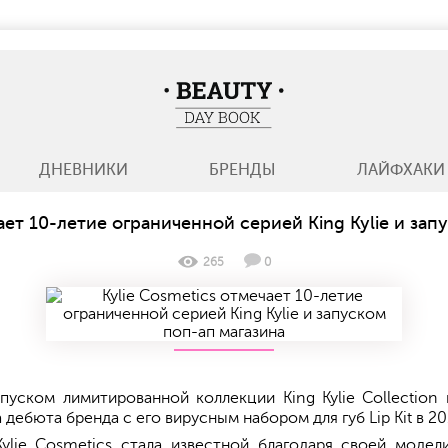
BeautyDayBook
ДНЕВНИКИ
БРЕНДЫ
ЛАЙФХАКИ
чает 10-летие ограниченной серией King Kylie и зап
265
0
ыпуском лимитированной коллекции King Kylie Collectio
ебюта бренда с его вирусным набором для губ Lip Kit в 20
Kylie Cosmetics стала известной благодаря своей моде