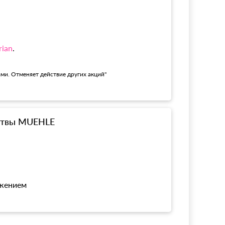
rian
.
ами. Отменяет действие других акций"
ритвы MUEHLE
ожением